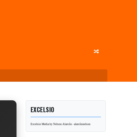
EXCELSIO
Excelsio Media by Nelson Alarcón - alarcónnelson