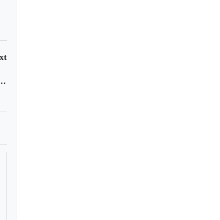
xt
asesino de una mujer en Tunja