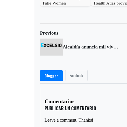
Fake Women
Health Atlas provi
World diet−related
data
Previous
Alcaldía anuncia mil viviendas de ahorro programado para Tunja
Facebook
Blogger
Comentarios
PUBLICAR UN COMENTARIO
Leave a comment. Thanks!