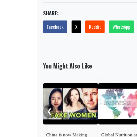
SHARE:
Facebook
X
Reddit
WhatsApp
You Might Also Like
❮
China is now Making
Global Nutrition a