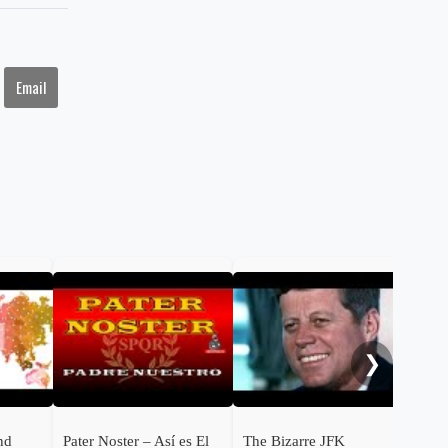
Email
New
BAN
❯
nd
Pater Noster – Así es El
The Bizarre JFK