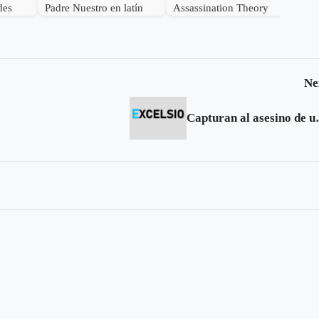
des
Padre Nuestro en latín
Assassination Theory
 health
That Trump Believes
Ne
Capturan al 