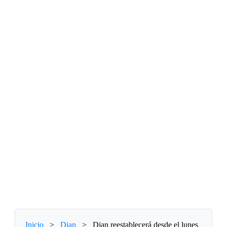
Inicio
>
Dian
>
Dian reestablecerá desde el lunes