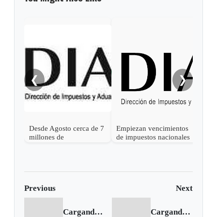
❮
❯
Desde Agosto cerca de 7
Empiezan vencimientos
Rec
millones de
de impuestos nacionales
Colo
contribuyentes deben
para junio
el p
declarar la renta de 2025
201
Previous
Next
Cargando anterior...
Cargando siguiente...