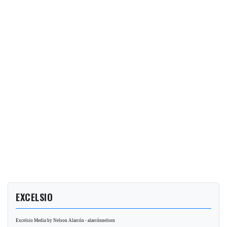
EXCELSIO
Excelsio Media by Nelson Alarcón - alarcónnelson