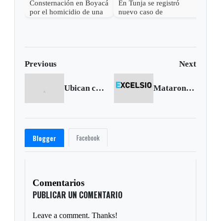
Consternación en Boyacá
En Tunja se registró
por el homicidio de una
nuevo caso de
niña
feminicidio
Previous
Next
Ubican caleta con explosivos y armamento en Chita
Mataron a ‘Pedro Esmeralda’ en el centro de Bogotá
Facebook
Blogger
Comentarios
PUBLICAR UN COMENTARIO
Leave a comment. Thanks!