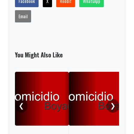
Facebook
X
Reddit
WhatsApp
Email
You Might Also Like
Con
femi
❮
❯