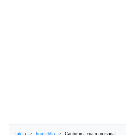
Inicio
>
homicidio
>
Capturan a cuatro personas