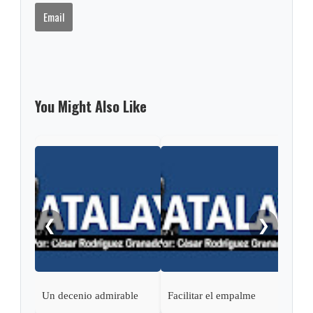
Email
You Might Also Like
Un r
❮
❯
Un decenio admirable
Facilitar el empalme