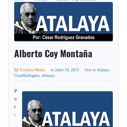
Alberto Coy Montaña
By
Excelsio Media
on
junio 14, 2013
Also in
Atalaya
,
CesarRodriguez
,
obituary
P
o
r
: