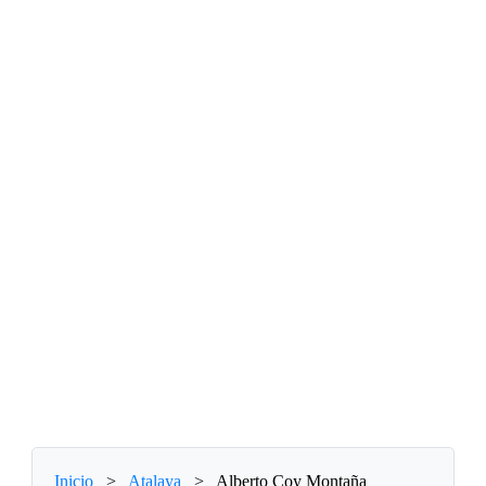
Inicio
>
Atalaya
>
Alberto Coy Montaña