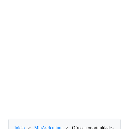
Inicio
>
MinAgricultura
>
Ofrecen oportunidades