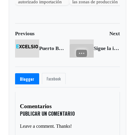
autorizado importación
las zonas de producción
de papa
para mejorar
competitividad del sector
papero
Previous
Next
Puerto Boyacá tendrá acto de petición de perdón a las víctimas del conflicto
Sigue la idolatría a Chávez en la Isla Presidencial
Facebook
Blogger
Comentarios
PUBLICAR UN COMENTARIO
Leave a comment. Thanks!