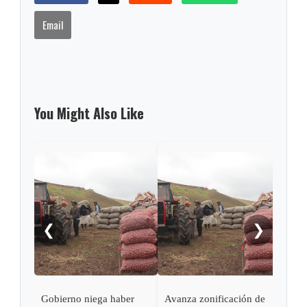
Email
You Might Also Like
MinA
cone
camp
❮
❯
Gobierno niega haber
Avanza zonificación de