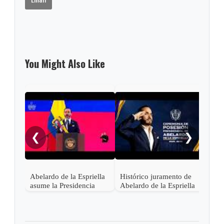
You Might Also Like
Pres
Lati
asis
❮
❯
Abel
en C
Abelardo de la Espriella
Histórico juramento de
asume la Presidencia
Abelardo de la Espriella
desde una base militar de
en Cali, el inicio de la
Cali
"Patria Milagro"