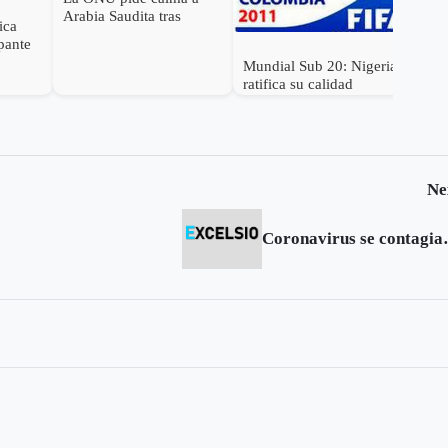
Arabia Saudita tras
ica
ejecución de terroristas
pante
iraníes
iones
Mundial Sub 20: Nigeria
Mun
ta e
ratifica su calidad
se 
con
Ne
Coronavirus se 