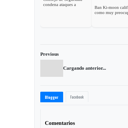
condena ataques a
Ban Ki-moon calif
instalaciones sauditas en
como muy preocu
Irán
la ruptura de relac
entre Arabia Saudi
Irán
Previous
Cargando anterior...
Facebook
Blogger
Comentarios