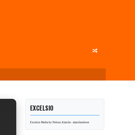
EXCELSIO
Excelsio Media by Nelson Alarcón - alarcónnelson