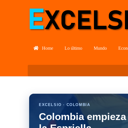
Home
Lo último
Mundo
Econ
EXCELSIO · COLOMBIA
Colombia empieza 
la Espriella