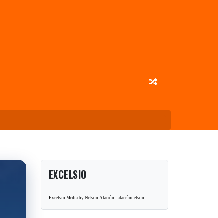
EXCELSIO
Excelsio Media by Nelson Alarcón - alarcónnelson