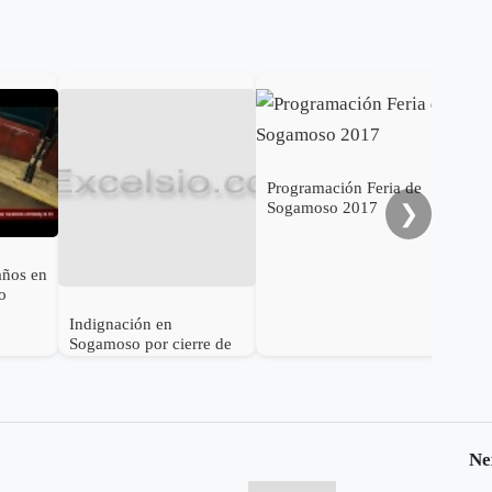
Gob
cal
ele
al 
Programación Feria de
Sogamoso 2017
❯
años en
o
Indignación en
Sogamoso por cierre de
IPS Esimed
Ne