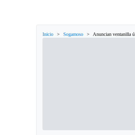
Inicio
>
Sogamoso
>
Anuncian ventanilla ú