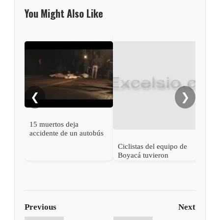
You Might Also Like
❮
❯
15 muertos deja
accidente de un autobús
en Argentina
Ciclistas del equipo de
Acci
Boyacá tuvieron
deja
aparatoso accidente
mue
Previous
Next