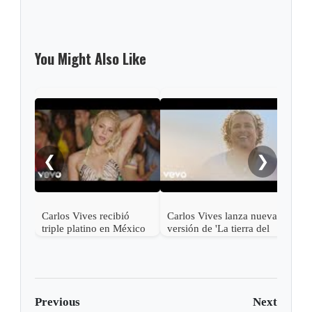
You Might Also Like
Usai
Vive
Emba
❮
❯
Incl
Carlos Vives recibió
Carlos Vives lanza nueva
triple platino en México
versión de 'La tierra del
olvido"
Previous
Next