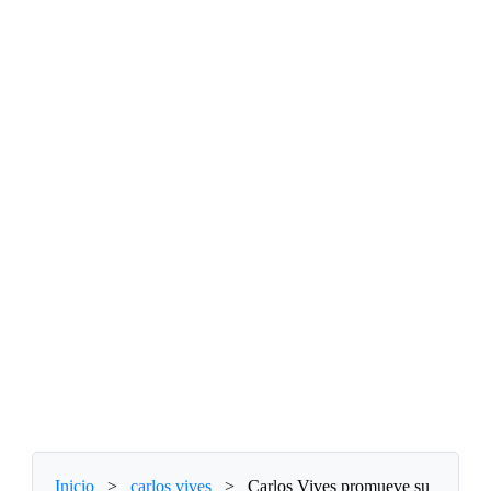
Inicio
>
carlos vives
>
Carlos Vives promueve su