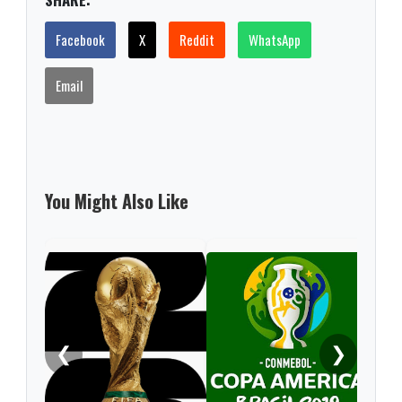
Facebook
X
Reddit
WhatsApp
Email
You Might Also Like
❮
❯