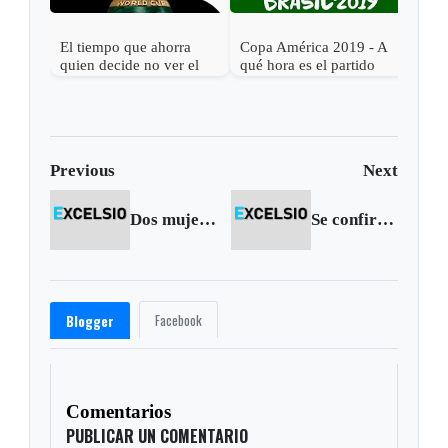
El tiempo que ahorra
Copa América 2019 - A
Cop
quien decide no ver el
qué hora es el partido
qué 
Mundial 2026
Argentina vs. Colombia
Bras
Previous
Next
Dos mujeres murieron en accidente de tránsito
Se confirma audiencia del Presidente Santos con el Papa Francisco
Facebook
Blogger
Comentarios
PUBLICAR UN COMENTARIO