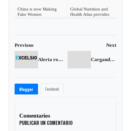
China is now Making
Global Nutrition and
Fake Women
Health Atlas provides
World diet−related health
data
Previous
Next
Alerta roja en Güicán por posibilidad de incendios
Cargando siguiente...
Facebook
Blogger
Comentarios
PUBLICAR UN COMENTARIO