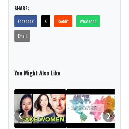
SHARE:
Facebook
X
Reddit
WhatsApp
Email
You Might Also Like
Pate
Padr
❮
❯