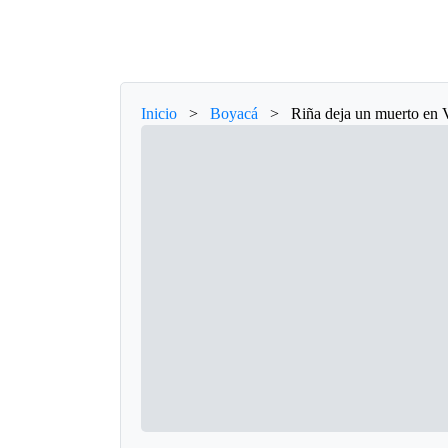
Inicio
>
Boyacá
>
Riña deja un muerto en