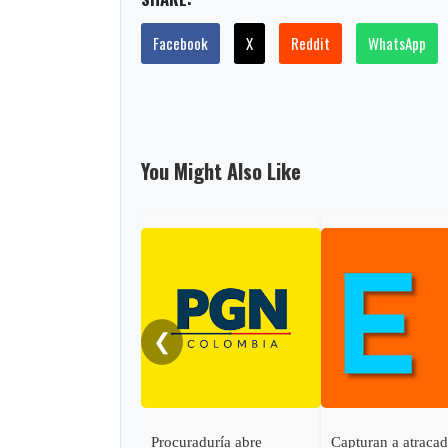
Facebook
X
Reddit
WhatsApp
You Might Also Like
❮
Procuraduría abre
Capturan a atraca