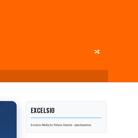
EXCELSIO
Excelsio Media by Nelson Alarcón - alarcónnelson