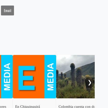
Email
Gob
cal
ele
al 
❯
dores
En Chiquinquirá
Colombia cuenta con dos