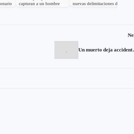
lonario
capturan a un hombre
nuevas delimitaciones de
por el delito de
Páramo
receptación
Ne
Un muerto dej