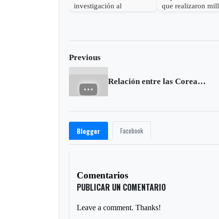
investigación al
que realizaron mil
gobernador de Boyacá
robo en Otanche
por presunta
participación indebida en
política
Previous
Relación entre las Coreas: declarado el estado de guerra
Facebook
Blogger
Comentarios
PUBLICAR UN COMENTARIO
Leave a comment. Thanks!