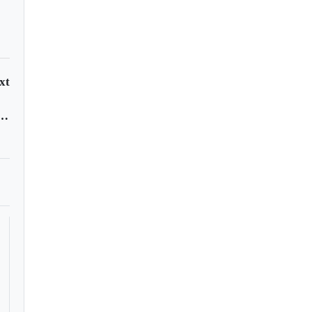
xt
a accidente de tránsito en Susacón