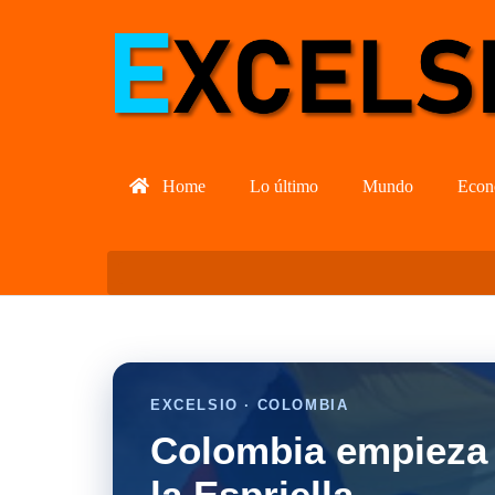
Home
Lo último
Mundo
Econ
EXCELSIO · COLOMBIA
Colombia empieza 
la Espriella