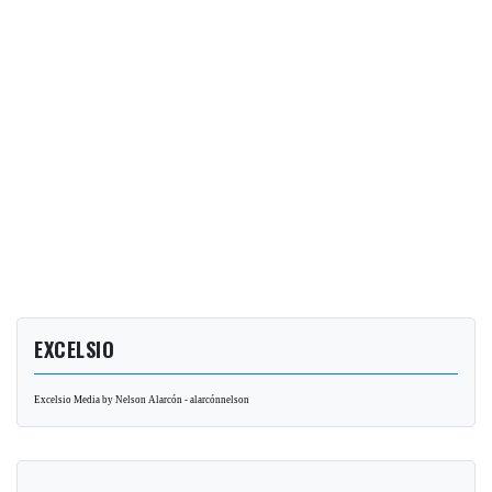
EXCELSIO
Excelsio Media by Nelson Alarcón - alarcónnelson