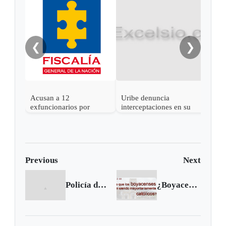
Cort
cond
chu
❮
❯
Acusan a 12
Uribe denuncia
exfuncionarios por
interceptaciones en su
chuzadas ilegales del
contra
DAS
Previous
Next
Policía da duro golpe a vendedores de celulares robados
¿Boyacenses católicos?