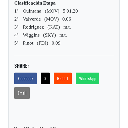
Clasificación Etapa
1º Quintana (MOV) 5.01.20
2º Valverde (MOV) 0.06
3º Rodriguez (KAT) m.t.
4º Wiggins (SKY) m.t.
5º Pinot (FDJ) 0.09
SHARE:
Facebook
X
Reddit
WhatsApp
Email