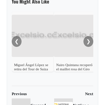
You Might Also Like
❮
❯
Miguel Ángel López se
Nairo Quintana recuperó
Nair
retira del Tour de Suiza
el maillot rosa del Giro
la n
tras fuerte caída
líde
Previous
Next