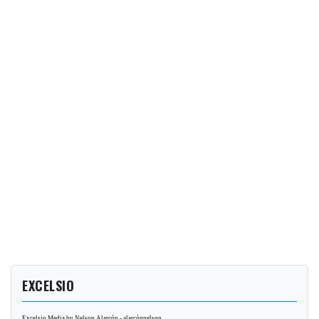
EXCELSIO
Excelsio Media by Nelson Alarcón - alarcónnelson