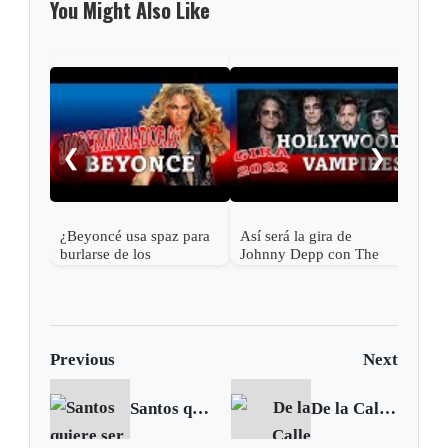
You Might Also Like
Mick
a l
❮
❯
¿Beyoncé usa spaz para
Así será la gira de
burlarse de los
Johnny Depp con The
discapacitados?
Hollywood Vampires en
2023
Previous
Next
Santos quiere ser recordado como un líder de unidad
De la Calle asegura que se ha pasado de las aproximaciones a los acuerdos