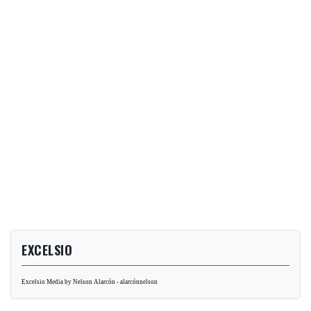
EXCELSIO
Excelsio Media by Nelson Alarcón - alarcónnelson