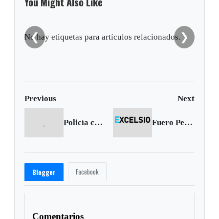
You Might Also Like
❮
❯
No hay etiquetas para artículos relacionados.
Previous
Next
Policía capturó banda de fleteros en Tunja
Fuero Pernal Militar ya es un hecho
Facebook
Blogger
Comentarios