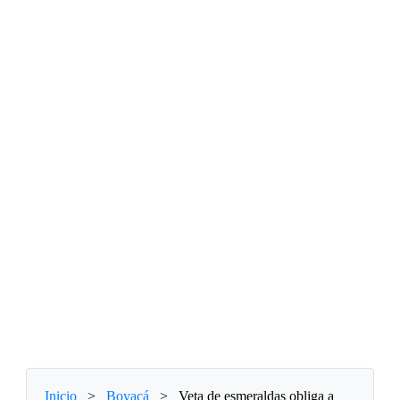
Inicio
>
Boyacá
>
Veta de esmeraldas obliga a