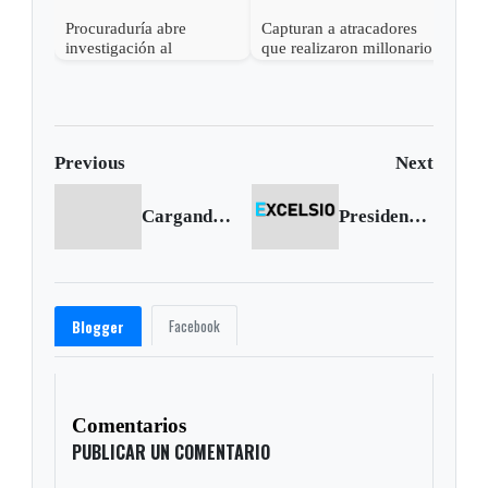
Procuraduría abre
Capturan a atracadores
investigación al
que realizaron millonario
gobernador de Boyacá
robo en Otanche
por presunta
participación indebida en
política
Previous
Next
Cargando anterior...
Presidente Santos: estamos aplicando receta contra la ‘enfermedad holandesa’
Facebook
Blogger
Comentarios
PUBLICAR UN COMENTARIO