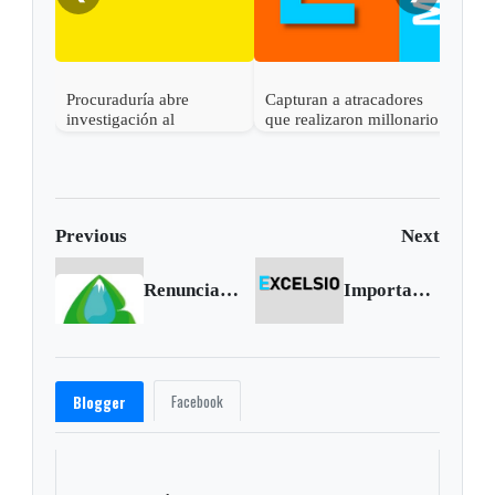
Procuraduría abre
Capturan a atracadores
En C
investigación al
que realizaron millonario
capt
gobernador de Boyacá
robo en Otanche
por 
por presunta
rece
participación indebida en
política
Previous
Next
Renunciaron alcaldes consejeros de Corpoboyaca
Importante crecimiento en la industria del turismo de México
Facebook
Blogger