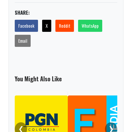
SHARE:
Facebook
X
Reddit
WhatsApp
Email
You Might Also Like
❮
❯