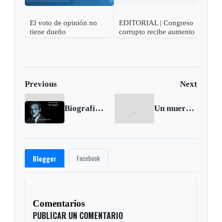
El voto de opinión no
EDITORIAL | Congreso
EDI
tiene dueño
corrupto recibe aumento
ment
de sueldo
Previous
Next
Biografía de Jorge Camargo Spolidore
Un muerto y tres heridos deja accidente en Tunja
Facebook
Blogger
Comentarios
PUBLICAR UN COMENTARIO