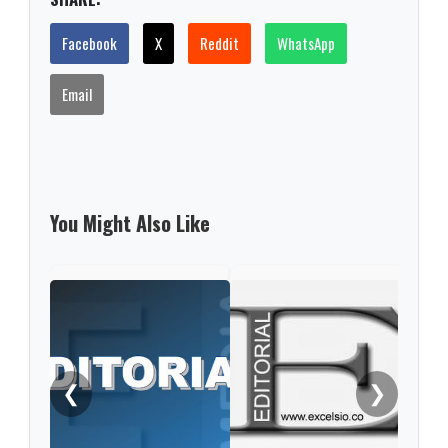
Facebook
X
Reddit
WhatsApp
Email
You Might Also Like
❮
❯