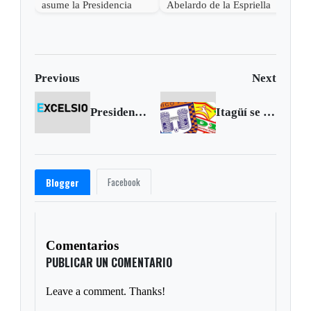
asume la Presidencia
Abelardo de la Espriella
desde una base militar de
en Cali, el inicio de la
Cali
"Patria Milagro"
Previous
Next
Presidente Santos se reunion con el candidate opositor de Venezuela
Itagüí se llevó un punto de Tunja
Facebook
Blogger
Comentarios
PUBLICAR UN COMENTARIO
Leave a comment. Thanks!