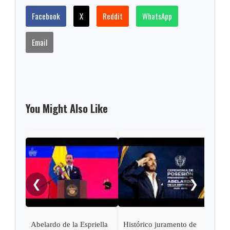
Facebook
X
Reddit
WhatsApp
Email
You Might Also Like
Pres
Lati
asis
❮
❯
Abel
en C
Abelardo de la Espriella
Histórico juramento de