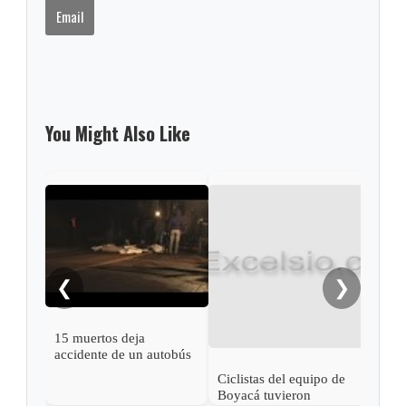
Email
You Might Also Like
❮
❯
15 muertos deja
accidente de un autobús
en Argentina
Ciclistas del equipo de
Acci
Boyacá tuvieron
deja