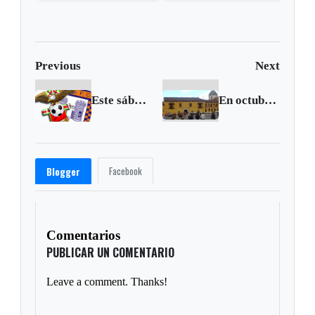
aparatoso accidente
mue
Previous
Next
Este sábado se juega el clásico boyacense
En octubre se realizará encuentro de Museos boyacenses
Facebook
Blogger
Comentarios
PUBLICAR UN COMENTARIO
Leave a comment. Thanks!