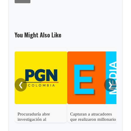
You Might Also Like
❮
❯
Procuraduría abre
Capturan a atracadores
En C
investigación al
que realizaron millonario
capt
gobernador de Boyacá
robo en Otanche
por 
por presunta
rece