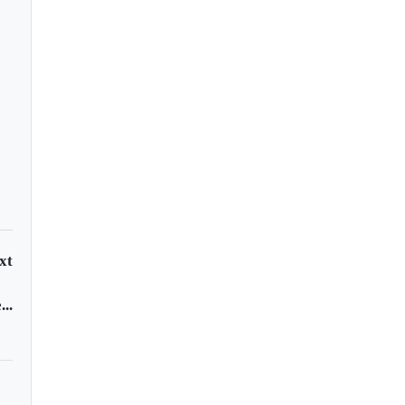
ate en Tunja
xt
..