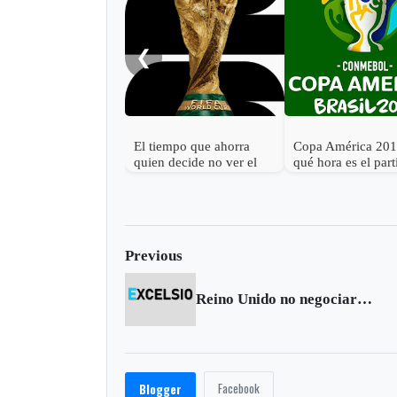
❮
El tiempo que ahorra
Copa América 201
quien decide no ver el
qué hora es el par
Mundial 2026
Argentina vs. Col
Previous
Reino Unido no negociará soberanía de Islas Falklands
Facebook
Blogger