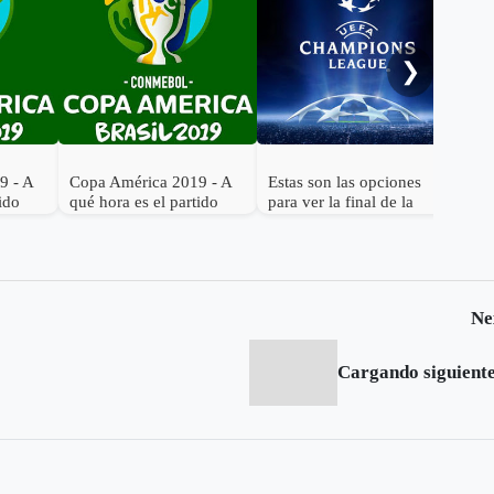
emp
❯
9 - A
Copa América 2019 - A
Estas son las opciones
tido
qué hora es el partido
para ver la final de la
ombia
Brasil vs. Bolivia
Champions League
Ne
Cargando siguiente.