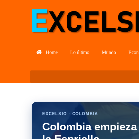
Home
Lo último
Mundo
Econ
EXCELSIO · COLOMBIA
Colombia empieza 
la Espriella