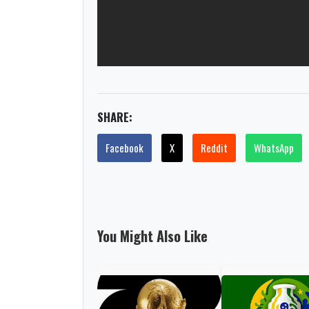
SHARE:
Facebook
X
Reddit
WhatsApp
You Might Also Like