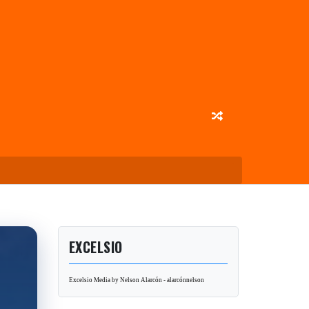
EXCELSIO
Excelsio Media by Nelson Alarcón - alarcónnelson