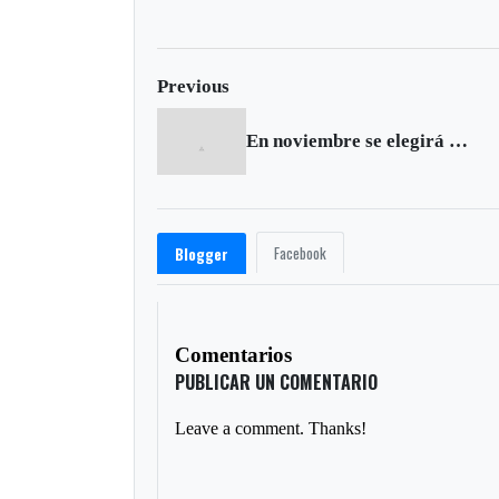
forestales mientras
muertos en India
decenas de miles
evacúan
Previous
En noviembre se elegirá nuevo alcalde en Santana
Facebook
Blogger
Comentarios
PUBLICAR UN COMENTARIO
Leave a comment. Thanks!