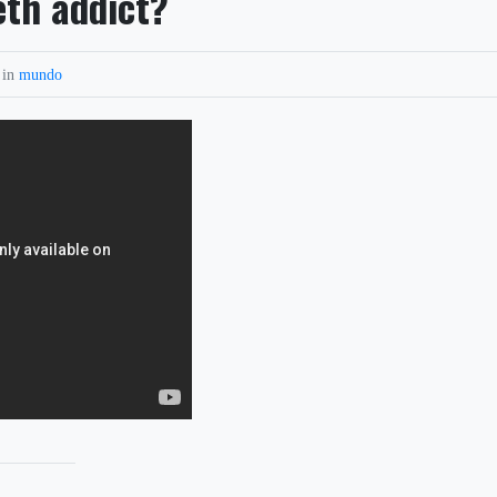
th addict?
 in
mundo