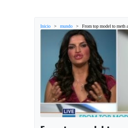
Inicio
>
mundo
>
From top model to meth 