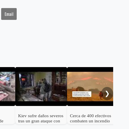
Email
Onc
her
Alm
❯
Kiev sufre daños severos
Cerca de 400 efectivos
de
tras un gran ataque con
combaten un incendio
nos 25
misiles balísticos rusos
forestal en el norte de