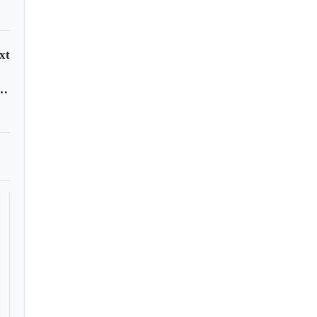
xt
acá Chicó se metió en la semifinal