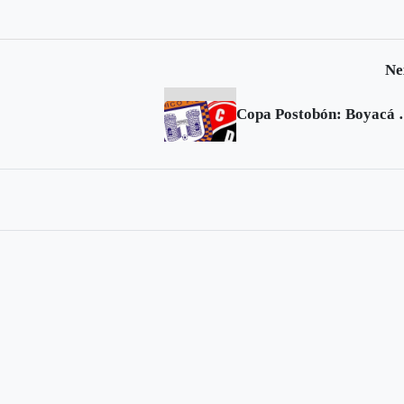
España
Ne
Copa Postobón: Boy