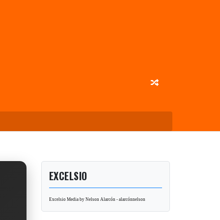
EXCELSIO
Excelsio Media by Nelson Alarcón - alarcónnelson