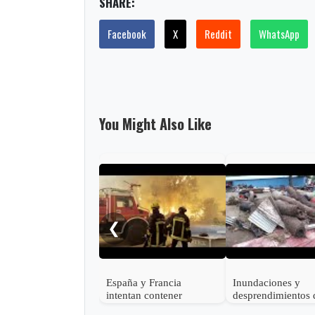
SHARE:
Facebook
X
Reddit
WhatsApp
You Might Also Like
❮
España y Francia
Inundaciones y
intentan contener
desprendimientos 
devastadores incendios
tierra dejan al me