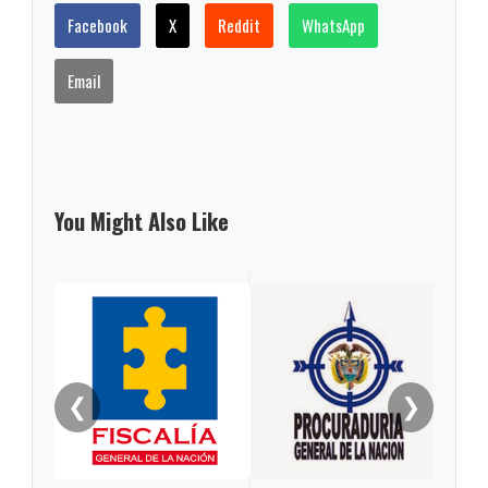
Facebook
X
Reddit
WhatsApp
Email
You Might Also Like
Gob
alca
Sách
❮
❯