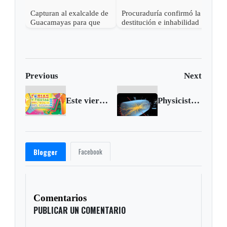
Capturan al exalcalde de
Procuraduría confirmó la
Guacamayas para que
destitución e inhabilidad
cumpla condena por
al exalcalde de Tibasosa,
corrupción
Boyacá
Previous
Next
Este viernes se lanza la Feria del Sol y del Acero
Physicists Celebrate Evidence of 'God Particle'
Facebook
Blogger
Comentarios
PUBLICAR UN COMENTARIO