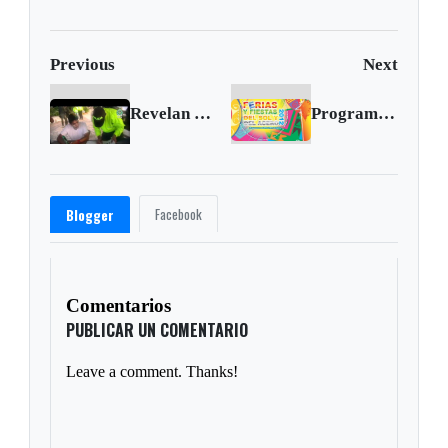
7,4
Previous
Next
Revelan video de la captura de alias ‘Fritanga’
Programa de la Feria del Sol y del Acero 2012 - Julio 5, 6, 7 y 8
Facebook
Blogger
Comentarios
PUBLICAR UN COMENTARIO
Leave a comment. Thanks!