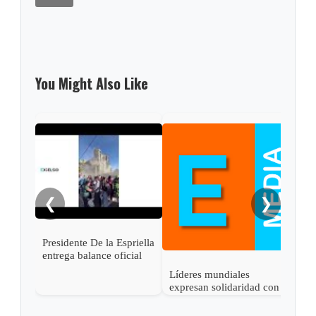
You Might Also Like
Colo
sobe
los 
❮
❯
Presidente De la Espriella
entrega balance oficial
del terremoto: 111
Líderes mundiales
muertos y 87 heridos
expresan solidaridad con
Colombia tras el
terremoto de magnitud