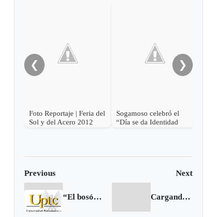
Feri
en l
❮
❯
Foto Reportaje | Feria del
Sogamoso celebró el
Sol y del Acero 2012
“Día se da Identidad
Sogamoseña”
Previous
Next
“El bosón de Higgs” será explicado en la UPTC
Cargando siguiente...