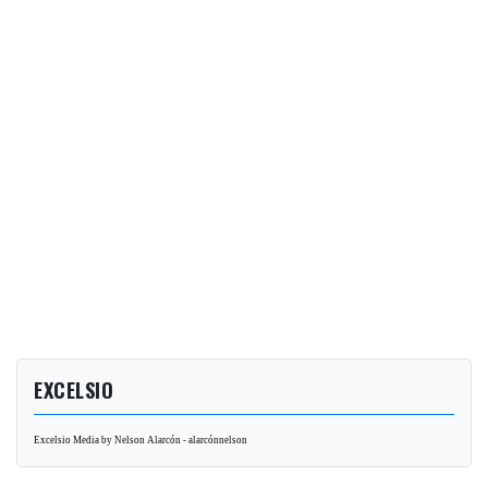
EXCELSIO
Excelsio Media by Nelson Alarcón - alarcónnelson