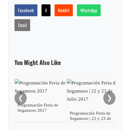
Facebook
X
Reddit
WhatsApp
Email
You Might Also Like
❮
❯
Programación Feria de
Sogamoso 2017
Programación Feria de
Prog
Sogamoso | 22 y 23 de
Soga
Julio 2017
201