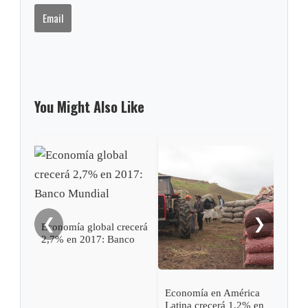
Email
You Might Also Like
Estu
Ban
que 
niño
ext
❮
❯
Economía global crecerá
2,7% en 2017: Banco
Mundial
Economía en América
Latina crecerá 1,2% en