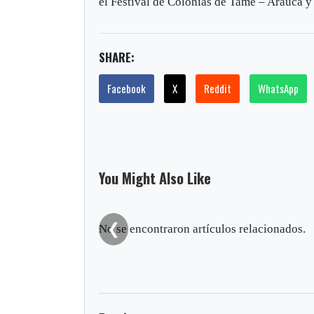
el Festival de Colonias de Tame – Arauca 
SHARE:
Facebook
X
Reddit
WhatsApp
You Might Also Like
❮
No se encontraron artículos relacionados.