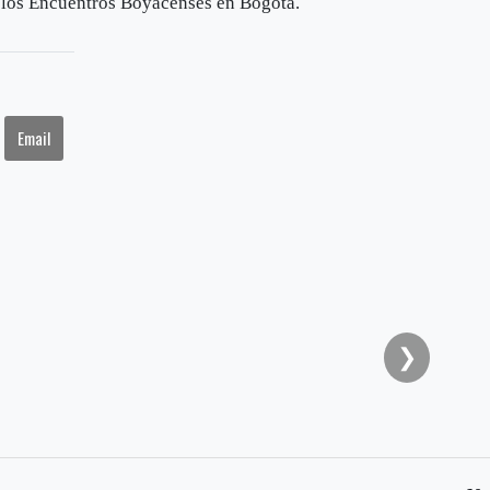
y los Encuentros Boyacenses en Bogotá.
Email
❯