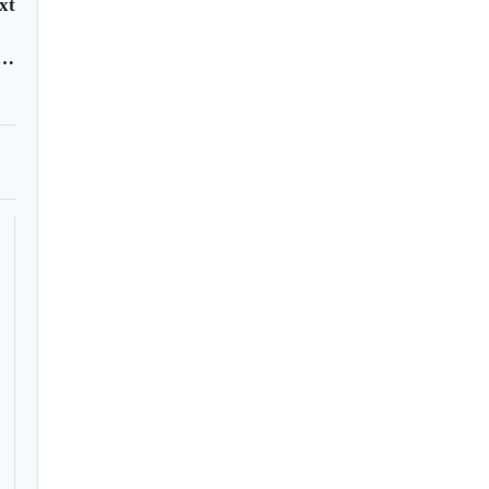
xt
nvenio de cooperación con Instituto de España