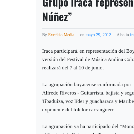
Grupo Iraca represen
Núñez”
By
Excelsio Media
on
mayo 29, 2012
Also in
ir
Iraca participará, en representación del Bo
versión del Festival de Música Andina Co
realizará del 7 al 10 de junio.
La agrupación boyacense conformada por Jo
Alfredo Riveros - Guitarrista, bajista y se
Tibaduiza, voz líder y guacharaca y Maribel
exponente del folclor carranguero.
La agrupación ya ha participado del “Mon