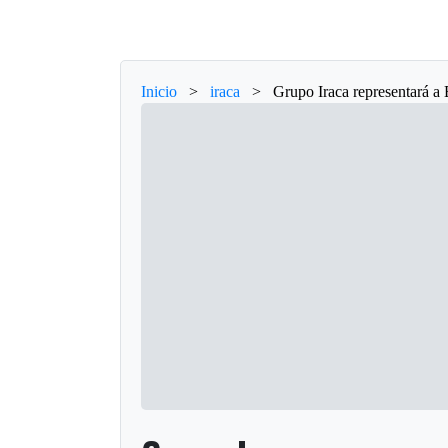
Inicio
>
iraca
>
Grupo Iraca representará 