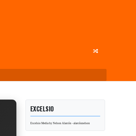
EXCELSIO
Excelsio Media by Nelson Alarcón - alarcónnelson