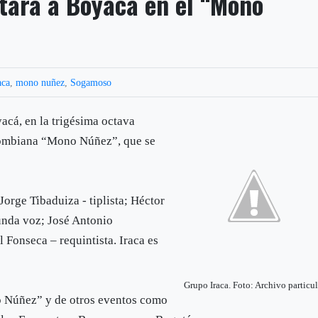
tará a Boyacá en el “Mono
aca
,
mono nuñez
,
Sogamoso
yacá, en la trigésima octava
lombiana “Mono Núñez”, que se
rge Tibaduiza - tiplista; Héctor
gunda voz; José Antonio
 Fonseca – requintista. Iraca es
Grupo Iraca. Foto: Archivo particul
o Núñez” y de otros eventos como