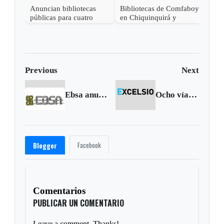
Anuncian bibliotecas
Bibliotecas de Comfaboy
públicas para cuatro
en Chiquinquirá y
municipios de Boyacá
Duitama estrenan nueva
sede
Previous
Next
Ebsa anuncia suspensión de servicio en dos barrios de Tunja
Ocho vías cerradas en Boyacá
Facebook
Blogger
Comentarios
PUBLICAR UN COMENTARIO
Leave a comment. Thanks!