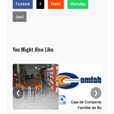
Facebook
X
Reddit
WhatsApp
Email
You Might Also Like
Bibl
se g
Bibl
❮
❯