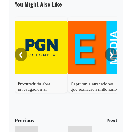
You Might Also Like
❮
❯
Procuraduría abre
Capturan a atracadores
En C
investigación al
que realizaron millonario
capt
gobernador de Boyacá
robo en Otanche
por 
por presunta
rece
participación indebida en
política
Previous
Next