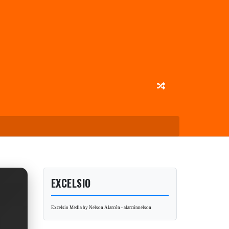
EXCELSIO
Excelsio Media by Nelson Alarcón - alarcónnelson