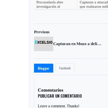
Procuraduría abre
Capturan a atraca
investigación al
que realizaron mil
gobernador de Boyacá
robo en Otanche
por presunta
participación indebida en
política
Previous
Capturan en Muzo a delincuente requerido por la justicia
Facebook
Blogger
Comentarios
PUBLICAR UN COMENTARIO
Leave a comment. Thanks!