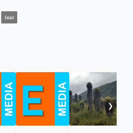
Email
Gob
cal
ele
al 
❯