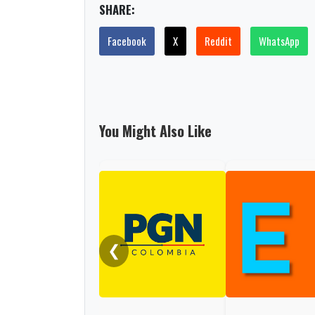
SHARE:
Facebook
X
Reddit
WhatsApp
You Might Also Like
❮