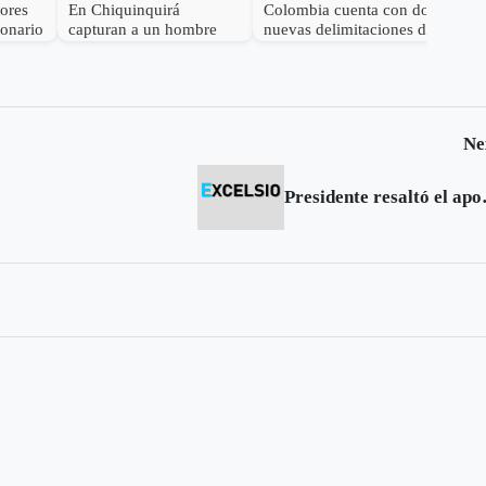
dores
En Chiquinquirá
Colombia cuenta con dos
lonario
capturan a un hombre
nuevas delimitaciones de
por el delito de
Páramo
receptación
Ne
Presidente res