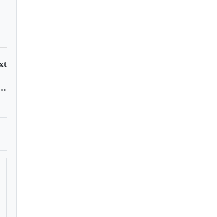
xt
altó el aporte del Sena a la generación de empleo