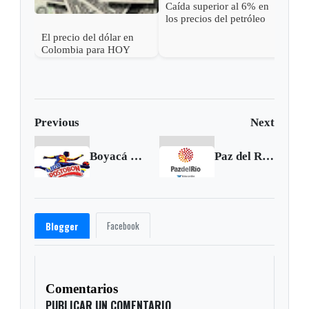
Caída superior al 6% en
los precios del petróleo
tras una pausa en los
El precio del dólar en
ataques entre EE. UU. e
Colombia para HOY
Irán
Previous
Next
Boyacá Chicó abre este viernes la fecha 8 de la Liga
Paz del Río recibió reconocimiento en el Congreso Internacional de Minería
Facebook
Blogger
Comentarios
PUBLICAR UN COMENTARIO