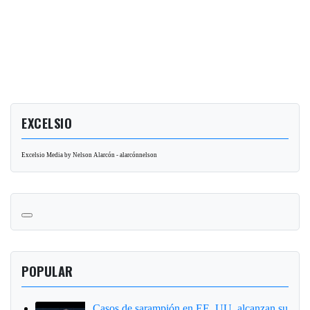
EXCELSIO
Excelsio Media by Nelson Alarcón - alarcónnelson
POPULAR
Casos de sarampión en EE. UU. alcanzan su