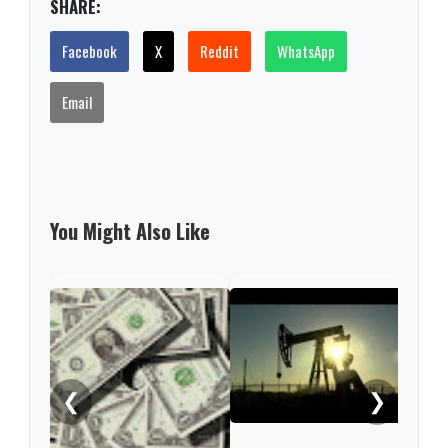
SHARE:
Facebook
X
Reddit
WhatsApp
Email
You Might Also Like
Tesl
de e
segu
supe
del
❮
❯