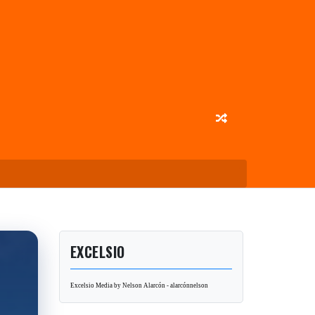
EXCELSIO
Excelsio Media by Nelson Alarcón - alarcónnelson