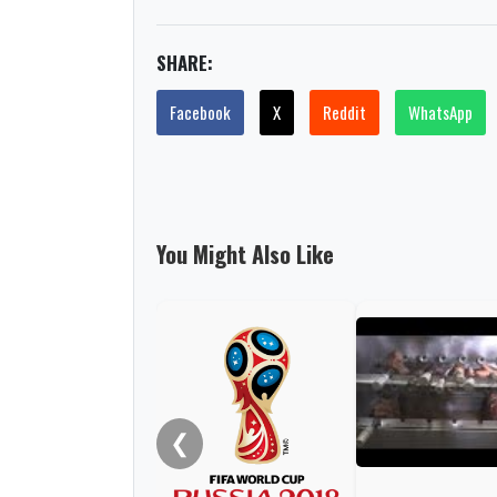
SHARE:
Facebook
X
Reddit
WhatsApp
You Might Also Like
❮