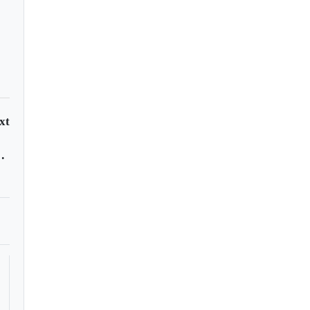
xt
stas contra Transmilenio