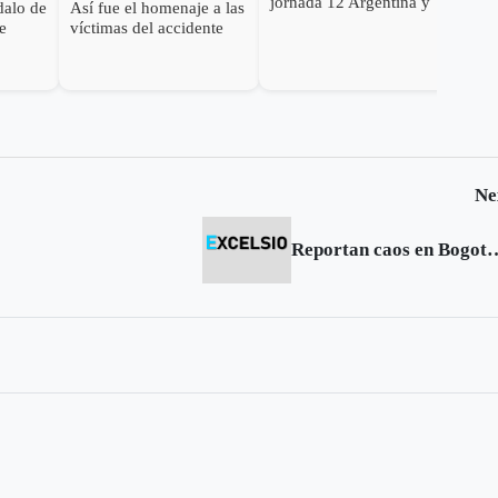
jornada 12 Argentina y
dalo de
Así fue el homenaje a las
Chile sacan ventaja,
ue
víctimas del accidente
Brasil líder sólido
del avión del
Chapecoense
Ne
Reportan caos en Bogotá por prote