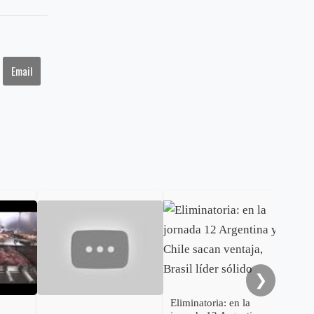
Email
Eli
jor
vis
la s
❯
Eliminatoria: en la