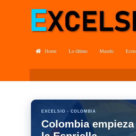
Home
Lo último
Mundo
Econ
EXCELSIO · COLOMBIA
Colombia empieza 
la Espriella