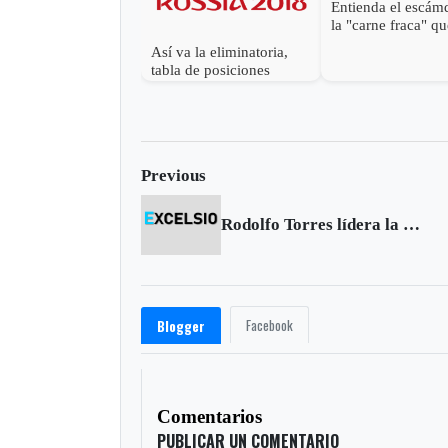
Entienda el escám
la "carne fraca" q
sacude a Brasil
Así va la eliminatoria,
tabla de posiciones
Previous
Rodolfo Torres lídera la Clásica Club Deportivo Boyacá
Facebook
Blogger
Comentarios
PUBLICAR UN COMENTARIO