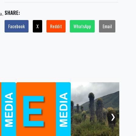
SHARE:
ma.
Facebook
X
Reddit
WhatsApp
Email
Gob
cal
ele
al 
❯