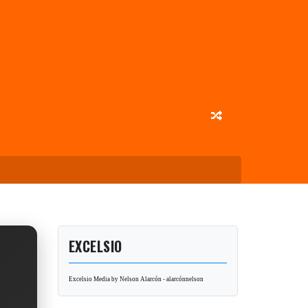
EXCELSIO
Excelsio Media by Nelson Alarcón - alarcónnelson