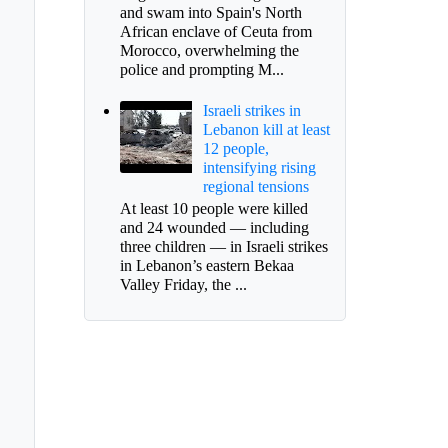
and swam into Spain's North
African enclave of Ceuta from
Morocco, overwhelming the
police and prompting M...
Israeli strikes in
Lebanon kill at least
12 people,
intensifying rising
regional tensions
At least 10 people were killed
and 24 wounded — including
three children — in Israeli strikes
in Lebanon’s eastern Bekaa
Valley Friday, the ...
ernación define
endario para
cciones de revocatoria
alcalde de Sogamoso