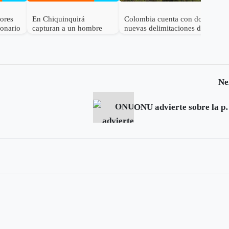
dores
En Chiquinquirá
Colombia cuenta con dos
lonario
capturan a un hombre
nuevas delimitaciones de
por el delito de
Páramo
receptación
Ne
ONU advierte sobre la 