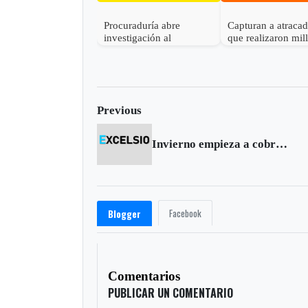
Procuraduría abre
Capturan a atraca
investigación al
que realizaron mil
gobernador de Boyacá
robo en Otanche
por presunta
participación indebida en
política
Previous
Invierno empieza a cobrar víctimas en Boyacá
Facebook
Blogger
Comentarios
PUBLICAR UN COMENTARIO