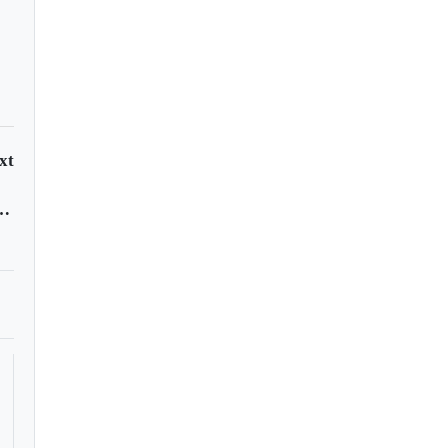
xt
posibilidad de terrorismo nuclear