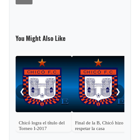
You Might Also Like
Fina
reci
❮
❯
Chicó logra el título del
Final de la B, Chicó hizo
Torneo I-2017
respetar la casa