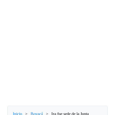
Inicio
>
Boyacá
>
Iza fue sede de la Junta