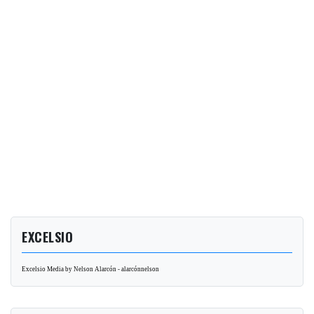
EXCELSIO
Excelsio Media by Nelson Alarcón - alarcónnelson