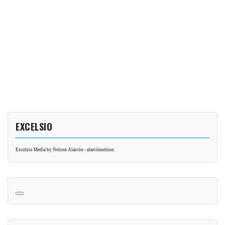
EXCELSIO
Excelsio Media by Nelson Alarcón - alarcónnelson