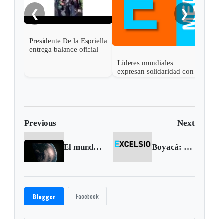
❮
❯
Presidente De la Espriella
entrega balance oficial
del terremoto: 111
Líderes mundiales
muertos y 87 heridos
expresan solidaridad con
Colombia tras el
terremoto de magnitud
7,4
Previous
Next
El mundo empieza a perseguir a criminales de lesa humanidad: el turno es para Kony
Boyacá: repicará por la paz en semana santa
Facebook
Blogger