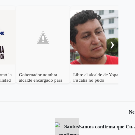
❯
irmó la
Gobernador nombra
Libre el alcalde de Yopal,
Fis
ilidad
alcalde encargado para
Fiscalía no pudo
alc
basosa,
Sáchica
demostrar sus
esp
acusaciones
Ne
Santos confirma que Cuba no participar