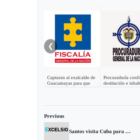
❮
Capturan al exalcalde de
Procuraduría conf
Guacamayas para que
destitución e inhab
cumpla condena por
al exalcalde de Ti
corrupción
Boyacá
Previous
Santos visita Cuba para fortalecer las relaciones con ese país y revisar agenda bilateral con Venezuela