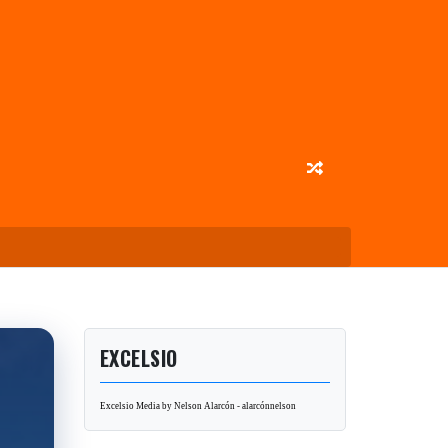
EXCELSIO
Excelsio Media by Nelson Alarcón - alarcónnelson