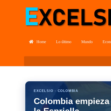
Home
Lo último
Mundo
Econ
EXCELSIO · COLOMBIA
Colombia empieza 
la Espriella