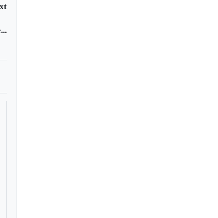
xt
..