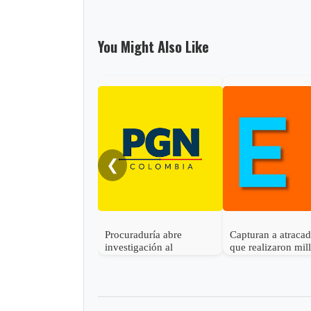
You Might Also Like
❮
Procuraduría abre
Capturan a atraca
investigación al
que realizaron mil
gobernador de Boyacá
robo en Otanche
por presunta
participación indebida en
política