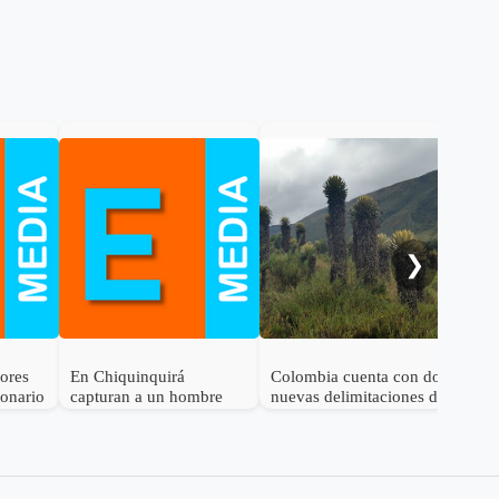
Gob
cal
ele
al 
❯
dores
En Chiquinquirá
Colombia cuenta con dos
lonario
capturan a un hombre
nuevas delimitaciones de
por el delito de
Páramo
receptación