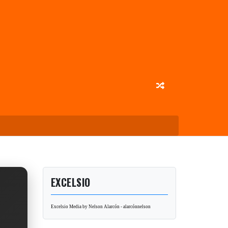
EXCELSIO
Excelsio Media by Nelson Alarcón - alarcónnelson