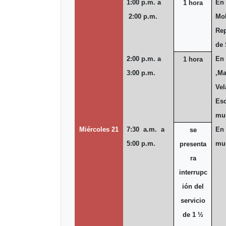
1:00 p.m. a
En 
1 hora
2:00 p.m.
Mol
Rep
de 
2:00 p.m. a
En 
1 hora
3:00 p.m.
,Ma
Vel
Esc
mun
Miércoles 21
7:30 a.m. a
En 
se
5:00 p.m.
mun
presenta
ra
interrupc
ión del
servicio
de
1 ½