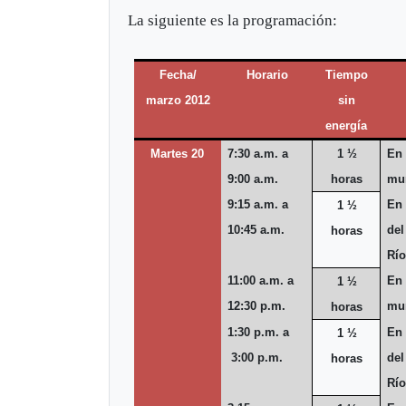
La siguiente es la programación:
Fecha/
Horario
Tiempo
marzo 2012
sin
energía
Martes 20
7:30 a.m. a
1 ½
En 
9:00 a.m.
horas
mun
9:15 a.m. a
En 
1 ½
10:45 a.m.
del
horas
Río
11:00 a.m. a
En 
1 ½
12:30 p.m.
mun
horas
1:30 p.m. a
En 
1 ½
3:00 p.m.
del
horas
Río