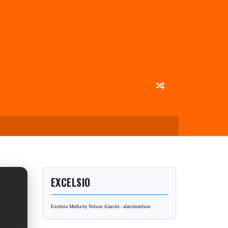
EXCELSIO
Excelsio Media by Nelson Alarcón - alarcónnelson