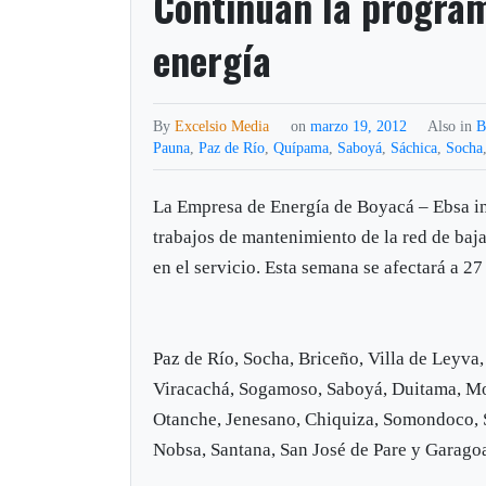
Continúan la program
energía
By
Excelsio Media
on
marzo 19, 2012
Also in
B
Pauna
,
Paz de Río
,
Quípama
,
Saboyá
,
Sáchica
,
Socha
La Empresa de Energía de Boyacá – Ebsa i
trabajos de mantenimiento de la red de baja
en el servicio. Esta semana se afectará a 2
Paz de Río, Socha, Briceño, Villa de Leyva
Viracachá, Sogamoso, Saboyá, Duitama, Mo
Otanche, Jenesano, Chiquiza, Somondoco, S
Nobsa, Santana, San José de Pare y Garago