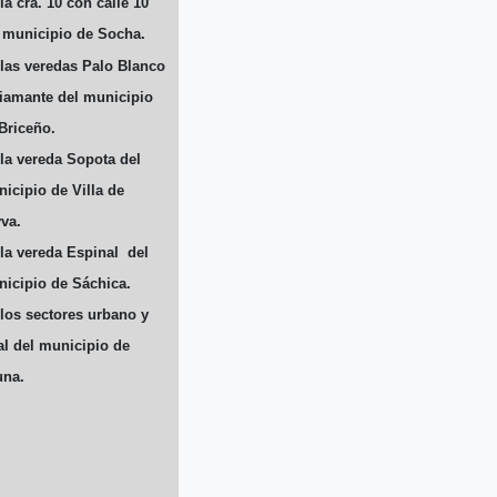
la cra. 10 con calle 10
 municipio de Socha.
las veredas Palo Blanco
iamante del municipio
Briceño.
la vereda Sopota del
icipio de Villa de
va.
la vereda Espinal del
icipio de Sáchica.
los sectores urbano y
al del municipio de
una.