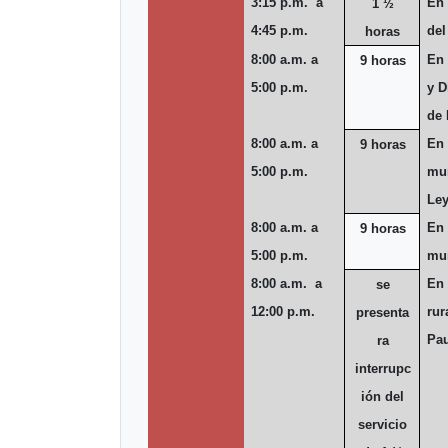
3:15 p.m. a
En 
1 ½
4:45 p.m.
del
horas
8:00 a.m. a
En 
9 horas
5:00 p.m.
y D
de 
8:00 a.m. a
En 
9 horas
5:00 p.m.
mun
Ley
8:00 a.m. a
En 
9 horas
5:00 p.m.
mun
8:00 a.m. a
En 
se
12:00 p.m.
rur
presenta
Pa
ra
interrupc
ión del
servicio