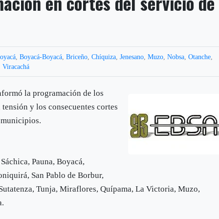
ación en cortes del servicio de
oyacá
,
Boyacá-Boyacá
,
Briceño
,
Chíquiza
,
Jenesano
,
Muzo
,
Nobsa
,
Otanche
,
,
Viracachá
nformó la programación de los
 tensión y los consecuentes cortes
7 municipios.
, Sáchica, Pauna, Boyacá,
niquirá, San Pablo de Borbur,
utatenza, Tunja, Miraflores, Quípama, La Victoria, Muzo,
a.