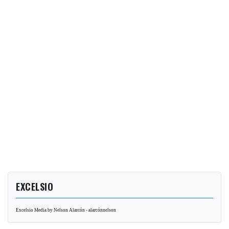
EXCELSIO
Excelsio Media by Nelson Alarcón - alarcónnelson