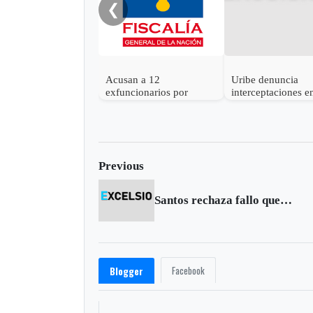
❮
Acusan a 12
Uribe denuncia
exfuncionarios por
interceptaciones e
chuzadas ilegales del
contra
DAS
Previous
Santos rechaza fallo que exige al Ejército pedir perdón por retoma del Palacio de Justicia
Facebook
Blogger