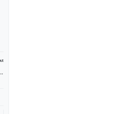
xt
 número de muertos por atentado en Tumaco