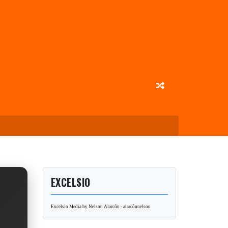
EXCELSIO
Excelsio Media by Nelson Alarcón - alarcónnelson