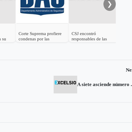
❯
Corte Suprema profiere
CSJ encontró
n su
condenas por las
responsables de las
chuzadas del DAS
'chuzadas del DAS' a
María del Pilar Hurtado y
Bernardo Moreno
Ne
A siete asciende