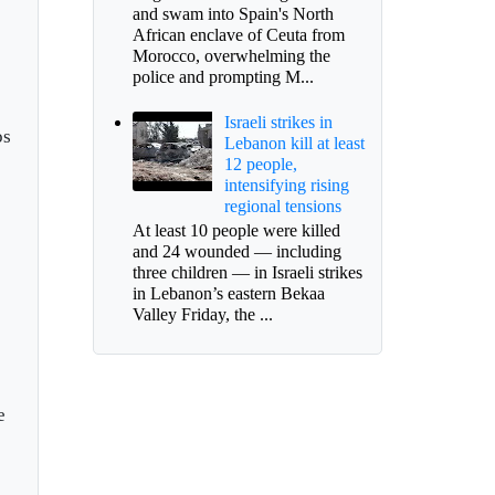
and swam into Spain's North
African enclave of Ceuta from
Morocco, overwhelming the
police and prompting M...
a
Israeli strikes in
os
Lebanon kill at least
12 people,
intensifying rising
regional tensions
At least 10 people were killed
and 24 wounded — including
three children — in Israeli strikes
in Lebanon’s eastern Bekaa
Valley Friday, the ...
e