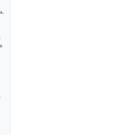
a,
n
ón
n