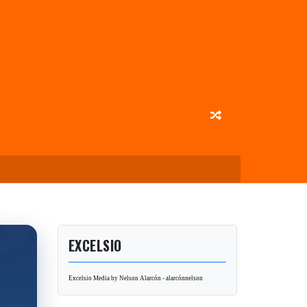
EXCELSIO
Excelsio Media by Nelson Alarcón - alarcónnelson