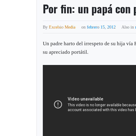
Por fin: un papá con
By
Excelsio Media
on
febrero 15, 2012
Also in
Un padre harto del irrespeto de su hija vía
su apreciado portátil.