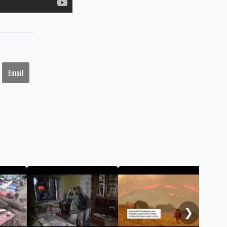
Email
Onc
her
Alm
❯