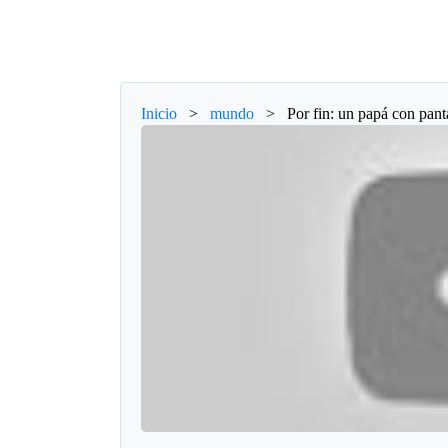
Inicio
>
mundo
>
Por fin: un papá con pant