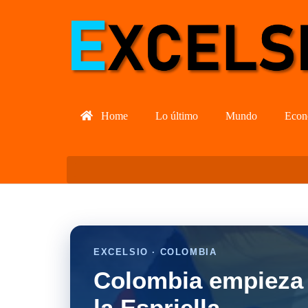
Home
Lo último
Mundo
Econ
EXCELSIO · COLOMBIA
Colombia empieza 
la Espriella