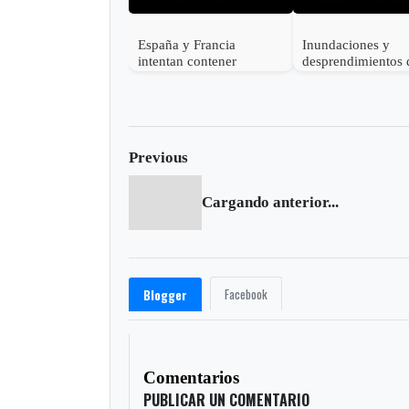
España y Francia
Inundaciones y
intentan contener
desprendimientos 
devastadores incendios
tierra dejan al me
forestales mientras
muertos en India
decenas de miles
evacúan
Previous
Cargando anterior...
Facebook
Blogger
Comentarios
PUBLICAR UN COMENTARIO