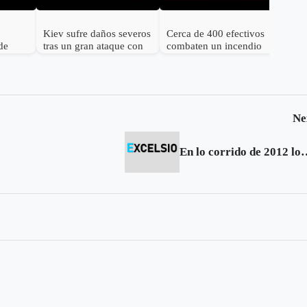
Kiev sufre daños severos
Cerca de 400 efectivos
de
tras un gran ataque con
combaten un incendio
nos 25
misiles balísticos rusos
forestal en el norte de
España
Ne
En lo corrido de 2012 los hom