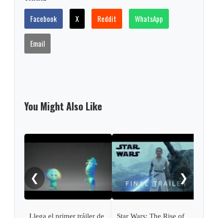
Facebook
X
Reddit
WhatsApp
Email
You Might Also Like
'Oro
bús
❮
❯
Llega el primer tráiler de
Star Wars: The Rise of