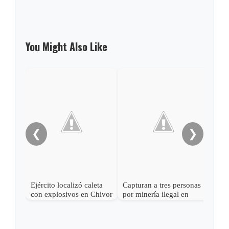
You Might Also Like
Los 
esme
❮
❯
Ejército localizó caleta
Capturan a tres personas
con explosivos en Chivor
por minería ilegal en
Chivor