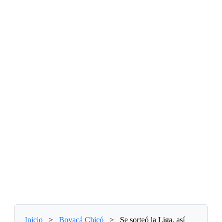
Inicio
>
Boyacá Chicó
>
Se sorteó la Liga, así