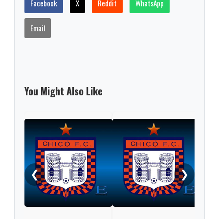
Facebook
X
Reddit
WhatsApp
Email
You Might Also Like
Fina
reci
❮
❯