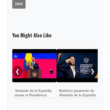
Email
You Might Also Like
Pres
Lati
asis
❮
❯
Abel
en C
Abelardo de la Espriella
Histórico juramento de
asume la Presidencia
Abelardo de la Espriella
desde una base militar de
en Cali, el inicio de la
Cali
"Patria Milagro"